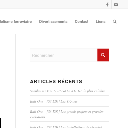
élisme ferroviaire
Divertissements
Contact
Liens
ARTICLES RÉCENTS
Sennheiser EW 112P G4 Le KIT HF le plus célèbre
Rail One – [S3-E03] Les 175 ans
Rail One – [S3-E02] Les grands projets et grandes
évolutions
Rail One – [S3-E01] Les installations de sécurité