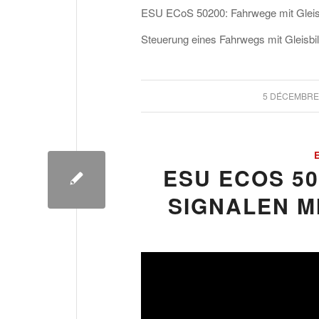
ESU ECoS 50200: Fahrwege mit Gleisb
Steuerung eines Fahrwegs mit Gleisbil
/
5 DÉCEMBRE
ESU ECOS 5
SIGNALEN M