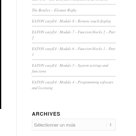
The Beatles – Eleanor Rigby
EATON easyE4 : Module 8 – Remote touch display
EATON easyE4 : Module 7 – Function blocks 2 – Part
2
EATON easyE4 : Module 6 – Function blocks 1 – Part
1
EATON easyE4 : Module 5 – System settings and
functions
EATON easyE4 : Module 4 – Programming software
and licensing
ARCHIVES