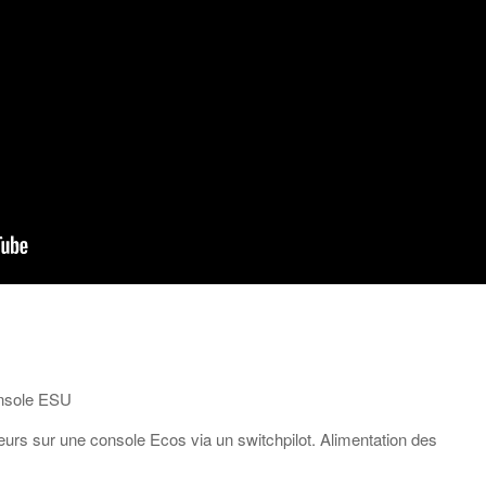
nsole ESU
s sur une console Ecos via un switchpilot. Alimentation des