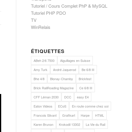
Tutoriel / Cours Complet PhP & MySQL
Tutoriel PHP PDO
TV
WinRelais
ÉTIQUETTES
ABeh 2/6 7500
Aiguillages en Suisse
Amy Turk
André Jaquerod
Be 6/8 III
Bhe 4/8
Blonay-Chamby
Brickfest
Brick RailRoading Magazine
Ce 6/8 III
CFF Léman 2030
DCC
easy E4
Eaton Videos
ECoS
En route comme chez soi
Francois Silvant
Grafikart
Harpe
HTML
Karen Brunon
Krokodil 13302
La Vie du Rail