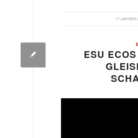
/
17 JANVIER 
ESU ECOS
GLEIS
SCH