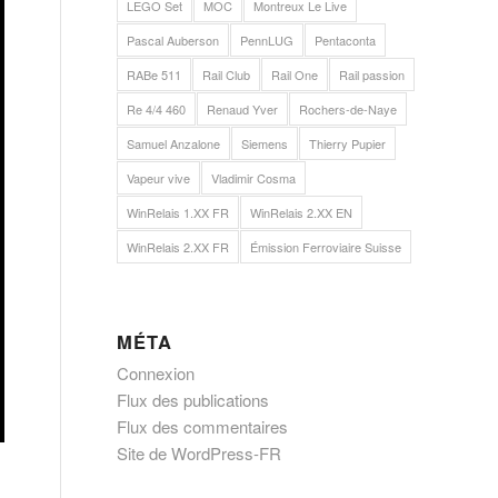
LEGO Set
MOC
Montreux Le Live
Pascal Auberson
PennLUG
Pentaconta
RABe 511
Rail Club
Rail One
Rail passion
Re 4/4 460
Renaud Yver
Rochers-de-Naye
Samuel Anzalone
Siemens
Thierry Pupier
Vapeur vive
Vladimir Cosma
WinRelais 1.XX FR
WinRelais 2.XX EN
WinRelais 2.XX FR
Émission Ferroviaire Suisse
MÉTA
Connexion
Flux des publications
Flux des commentaires
Site de WordPress-FR