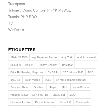
Transports
Tutoriel / Cours Complet PhP & MySQL
Tutoriel PHP PDO
TV
WinRelais
ÉTIQUETTES
ABeh 2/6 7500
Aiguillages en Suisse
Amy Turk
André Jaquerod
Be 6/8 III
Bhe 4/8
Blonay-Chamby
Brickfest
Brick RailRoading Magazine
Ce 6/8 III
CFF Léman 2030
DCC
easy E4
Eaton Videos
ECoS
En route comme chez soi
Francois Silvant
Grafikart
Harpe
HTML
Karen Brunon
Krokodil 13302
La Vie du Rail
LEGO Set
MOC
Montreux Le Live
Pascal Auberson
PennLUG
Pentaconta