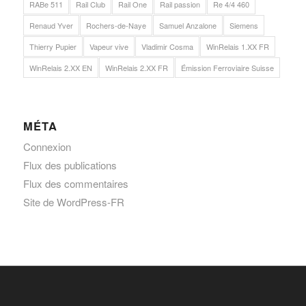
RABe 511
Rail Club
Rail One
Rail passion
Re 4/4 460
Renaud Yver
Rochers-de-Naye
Samuel Anzalone
Siemens
Thierry Pupier
Vapeur vive
Vladimir Cosma
WinRelais 1.XX FR
WinRelais 2.XX EN
WinRelais 2.XX FR
Émission Ferroviaire Suisse
MÉTA
Connexion
Flux des publications
Flux des commentaires
Site de WordPress-FR