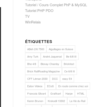
Tutoriel / Cours Complet PhP & MySQL
Tutoriel PHP PDO
TV
WinRelais
ÉTIQUETTES
ABeh 2/6 7500
Aiguillages en Suisse
Amy Turk
André Jaquerod
Be 6/8 III
Bhe 4/8
Blonay-Chamby
Brickfest
Brick RailRoading Magazine
Ce 6/8 III
CFF Léman 2030
DCC
easy E4
Eaton Videos
ECoS
En route comme chez soi
Francois Silvant
Grafikart
Harpe
HTML
Karen Brunon
Krokodil 13302
La Vie du Rail