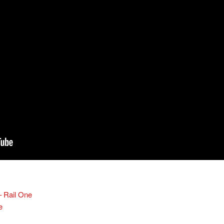
– Rail One
e