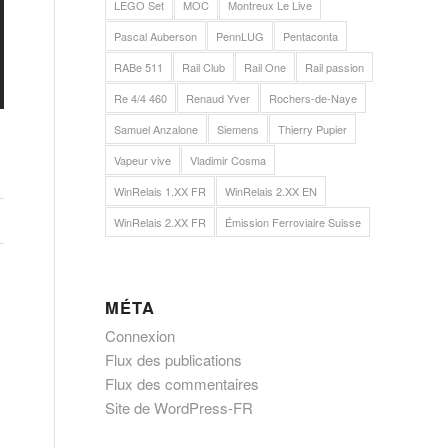
LEGO Set
MOC
Montreux Le Live
Pascal Auberson
PennLUG
Pentaconta
RABe 511
Rail Club
Rail One
Rail passion
Re 4/4 460
Renaud Yver
Rochers-de-Naye
Samuel Anzalone
Siemens
Thierry Pupier
Vapeur vive
Vladimir Cosma
WinRelais 1.XX FR
WinRelais 2.XX EN
WinRelais 2.XX FR
Émission Ferroviaire Suisse
MÉTA
Connexion
Flux des publications
Flux des commentaires
Site de WordPress-FR