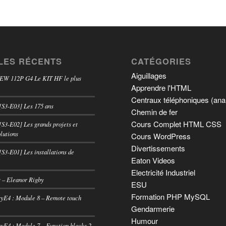
LES RÉCENTS
CATÉGORIES
Aiguillages
 EW 112P G4 Le KIT HF le plus
Apprendre l'HTML
Centraux téléphoniques (ana
[S3-E03] Les 175 ans
Chemin de fer
Cours Complet HTML CSS
[S3-E02] Les grands projets et
lutions
Cours WordPress
Divertissements
[S3-E01] Les installations de
Eaton Videos
Electricité Industriel
 – Eleanor Rigby
ESU
Formation PHP MySQL
E4 : Module 8 – Remote touch
Gendarmerie
Humour
E4 : Module 7 – Function blocks 2