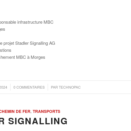
sponsable infrastructure MBC
ges
e projet Stadler Signalling AG
estions
clenchement MBC à Morges
/
2024
0 COMMENTAIRES
PAR
TECHNOPAC
CHEMIN DE FER
,
TRANSPORTS
R SIGNALLING