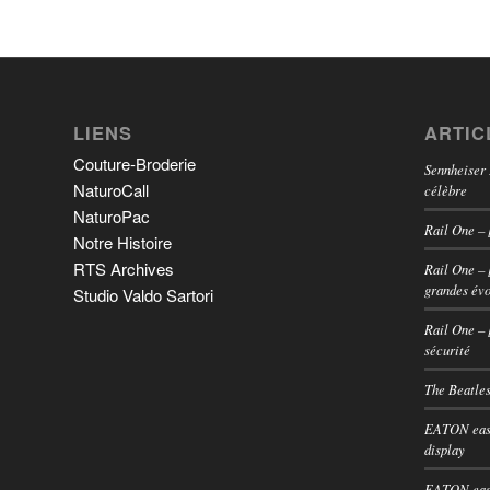
LIENS
ARTIC
Couture-Broderie
Sennheiser
NaturoCall
célèbre
NaturoPac
Rail One – 
Notre Histoire
RTS Archives
Rail One – 
grandes évo
Studio Valdo Sartori
Rail One – 
sécurité
The Beatles
EATON easy
display
EATON easy