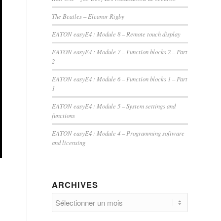
The Beatles – Eleanor Rigby
EATON easyE4 : Module 8 – Remote touch display
EATON easyE4 : Module 7 – Function blocks 2 – Part
2
EATON easyE4 : Module 6 – Function blocks 1 – Part
1
EATON easyE4 : Module 5 – System settings and
functions
EATON easyE4 : Module 4 – Programming software
and licensing
ARCHIVES