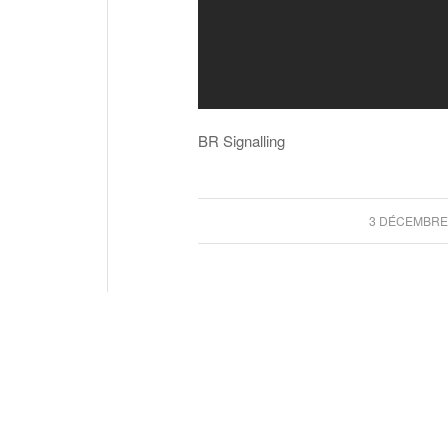
BR Signalling
/
3 DÉCEMBRE