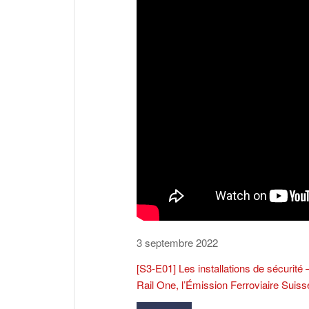
3 septembre 2022
[S3-E01] Les installations de sécurité 
Rail One, l’Émission Ferroviaire Suiss