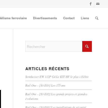
élisme ferroviaire
Divertissements
Contact
Liens
ARTICLES RÉCENTS
Sennheiser EW 112P G4 Le KIT HF le plus célèbre
Rail One – [S3-E03] Les 175 ans
Rail One – [S3-E02] Les grands projets et grandes
évolutions
Rail One – [S3-E01] Les installations de sécurité