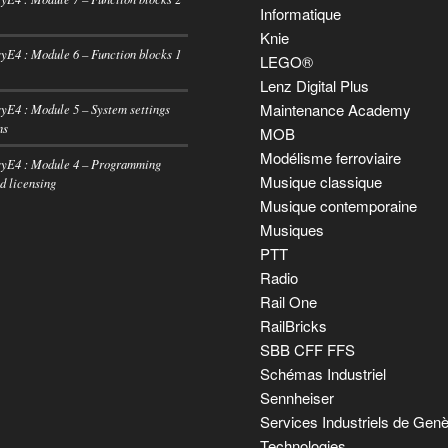
Informatique
Knie
E4 : Module 6 – Function blocks 1
LEGO®
Lenz Digital Plus
Maintenance Academy
E4 : Module 5 – System settings
ns
MOB
Modélisme ferroviaire
E4 : Module 4 – Programming
Musique classique
d licensing
Musique contemporaine
Musiques
PTT
Radio
Rail One
RailBricks
SBB CFF FFS
Schémas Industriel
Sennheiser
Services Industriels de Gen
Technologies