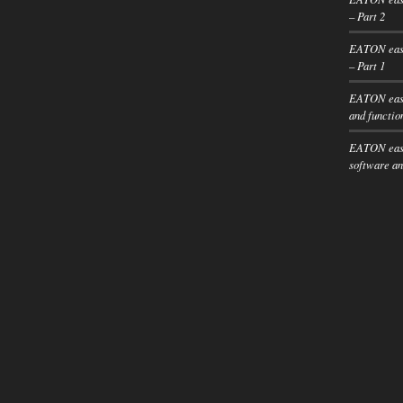
– Part 2
EATON easy
– Part 1
EATON easy
and functio
EATON easy
software an