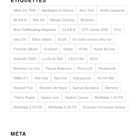
ABeh 2/6 7500
Aiguillages en Suisse
Amy Turk
André Jaquerod
Be 6/8 III
Bhe 4/8
Blonay-Chamby
Brickfest
Brick RailRoading Magazine
Ce 6/8 III
CFF Léman 2030
DCC
easy E4
Eaton Videos
ECoS
En route comme chez soi
Francois Silvant
Grafikart
Harpe
HTML
Karen Brunon
Krokodil 13302
La Vie du Rail
LEGO Set
MOC
Montreux Le Live
Pascal Auberson
PennLUG
Pentaconta
RABe 511
Rail Club
Rail One
Rail passion
Re 4/4 460
Renaud Yver
Rochers-de-Naye
Samuel Anzalone
Siemens
Thierry Pupier
Vapeur vive
Vladimir Cosma
WinRelais 1.XX FR
WinRelais 2.XX EN
WinRelais 2.XX FR
Émission Ferroviaire Suisse
MÉTA