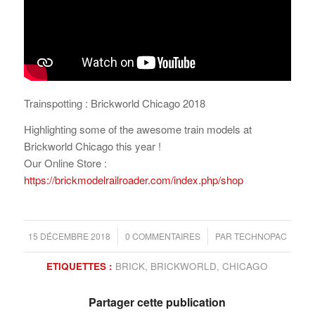
Trainspotting : Brickworld Chicago 2018
Highlighting some of the awesome train models at
Brickworld Chicago this year !
Our Online Store :
https://brickmodelrailroader.com/index.php/shop
/
/
15 DÉCEMBRE 2018
0 COMMENTAIRES
PAR
TECHNOPAC
ETIQUETTES :
BRICK
,
BRICKWORLD
,
CHICAGO
Partager cette publication