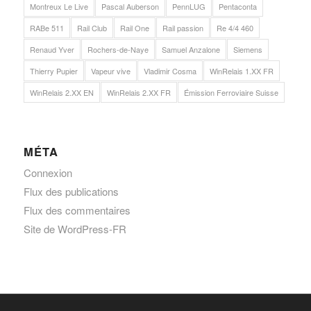
Montreux Le Live
Pascal Auberson
PennLUG
Pentaconta
RABe 511
Rail Club
Rail One
Rail passion
Re 4/4 460
Renaud Yver
Rochers-de-Naye
Samuel Anzalone
Siemens
Thierry Pupier
Vapeur vive
Vladimir Cosma
WinRelais 1.XX FR
WinRelais 2.XX EN
WinRelais 2.XX FR
Émission Ferroviaire Suisse
MÉTA
Connexion
Flux des publications
Flux des commentaires
Site de WordPress-FR