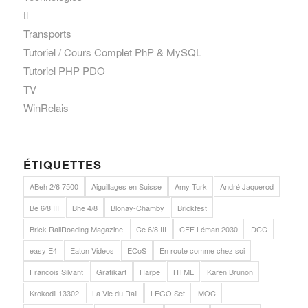
tl
Transports
Tutoriel / Cours Complet PhP & MySQL
Tutoriel PHP PDO
TV
WinRelais
ÉTIQUETTES
ABeh 2/6 7500
Aiguillages en Suisse
Amy Turk
André Jaquerod
Be 6/8 III
Bhe 4/8
Blonay-Chamby
Brickfest
Brick RailRoading Magazine
Ce 6/8 III
CFF Léman 2030
DCC
easy E4
Eaton Videos
ECoS
En route comme chez soi
Francois Silvant
Grafikart
Harpe
HTML
Karen Brunon
Krokodil 13302
La Vie du Rail
LEGO Set
MOC