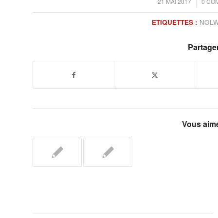
/
21 MAI 2017
0 CO
ETIQUETTES :
NOLW
Partager
Vous aime