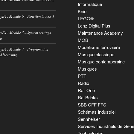
Informatique
Knie
E4 : Module 6 – Function blocks 1
LEGO®
Lenz Digital Plus
Maintenance Academy
E4 : Module 5 – System settings
ns
MOB
Modélisme ferroviaire
E4 : Module 4 – Programming
Musique classique
d licensing
Musique contemporaine
Musiques
PTT
Radio
Rail One
RailBricks
SBB CFF FFS
Schémas Industriel
Sennheiser
Services Industriels de Gen
Technologies