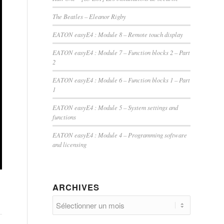
The Beatles – Eleanor Rigby
EATON easyE4 : Module 8 – Remote touch display
EATON easyE4 : Module 7 – Function blocks 2 – Part
2
EATON easyE4 : Module 6 – Function blocks 1 – Part
1
EATON easyE4 : Module 5 – System settings and
functions
EATON easyE4 : Module 4 – Programming software
and licensing
ARCHIVES