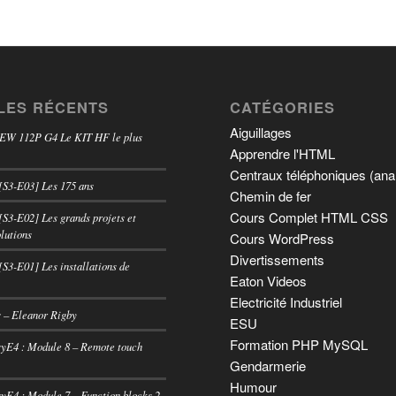
LES RÉCENTS
CATÉGORIES
Aiguillages
 EW 112P G4 Le KIT HF le plus
Apprendre l'HTML
Centraux téléphoniques (ana
[S3-E03] Les 175 ans
Chemin de fer
Cours Complet HTML CSS
[S3-E02] Les grands projets et
lutions
Cours WordPress
Divertissements
[S3-E01] Les installations de
Eaton Videos
Electricité Industriel
 – Eleanor Rigby
ESU
Formation PHP MySQL
E4 : Module 8 – Remote touch
Gendarmerie
Humour
E4 : Module 7 – Function blocks 2