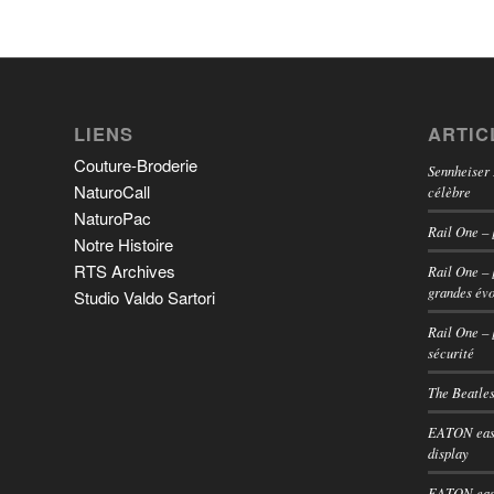
LIENS
ARTIC
Couture-Broderie
Sennheiser
NaturoCall
célèbre
NaturoPac
Rail One – 
Notre Histoire
RTS Archives
Rail One – 
grandes évo
Studio Valdo Sartori
Rail One – 
sécurité
The Beatles
EATON easy
display
EATON easy