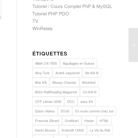
Tutoriel / Cours Complet PhP & MySQL
Tutoriel PHP PDO
TV
WinRelais
Ci
en
ÉTIQUETTES
ABeh 2/6 7500
Aiguillages en Suisse
Amy Turk
André Jaquerod
Be 6/8 III
Bhe 4/8
Blonay-Chamby
Brickfest
Brick RailRoading Magazine
Ce 6/8 III
CFF Léman 2030
DCC
easy E4
Eaton Videos
ECoS
En route comme chez soi
Francois Silvant
Grafikart
Harpe
HTML
Karen Brunon
Krokodil 13302
La Vie du Rail