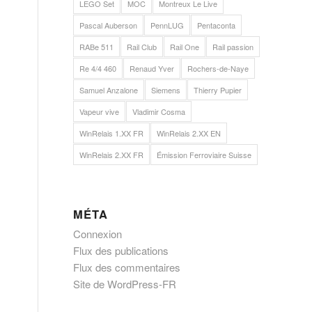
LEGO Set
MOC
Montreux Le Live
Pascal Auberson
PennLUG
Pentaconta
RABe 511
Rail Club
Rail One
Rail passion
Re 4/4 460
Renaud Yver
Rochers-de-Naye
Samuel Anzalone
Siemens
Thierry Pupier
Vapeur vive
Vladimir Cosma
WinRelais 1.XX FR
WinRelais 2.XX EN
WinRelais 2.XX FR
Émission Ferroviaire Suisse
MÉTA
Connexion
Flux des publications
Flux des commentaires
Site de WordPress-FR