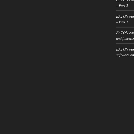
– Part 2
EATON easy
– Part 1
EATON easy
and functio
EATON easy
software an