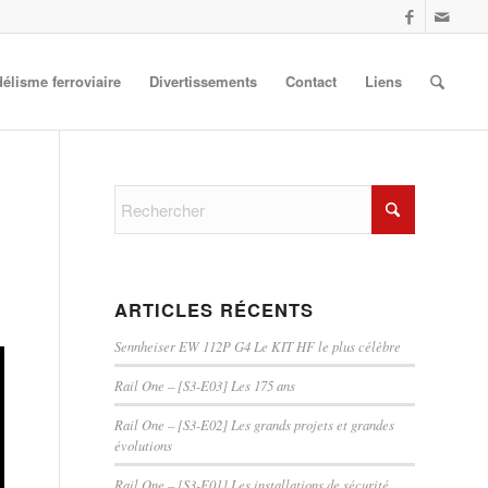
élisme ferroviaire
Divertissements
Contact
Liens
ARTICLES RÉCENTS
Sennheiser EW 112P G4 Le KIT HF le plus célèbre
Rail One – [S3-E03] Les 175 ans
Rail One – [S3-E02] Les grands projets et grandes
évolutions
Rail One – [S3-E01] Les installations de sécurité